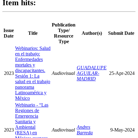
Item hits:
Publication
Issue
Type/
Title
Author(s)
Submit Date
Date
Resource
Type
Webinarios: Salud
en el trabajo:
Enfermedades
mortales y
GUADALUPE
discapacitantes.
2023
Audiovisual
AGUILAR-
25-Apr-2024
Sesión 1: La
MADRID
salud en el trabajo
panorama
Latinoamérica y
México
Webinario - “Las
Regiones de
Emergencia
Sanitaria y
Ambiental
Andres
2023
Audiovisual
9-May-2024
(RESA) en
Barreda