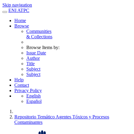
Skip navigation
ENI ATPC
Home
Browse
Communities
& Collections
Browse Items by:
Issue Date
Author
Title
Subject
Subject
Help
Contact
Privacy Policy
English
Español
Repositorio Temático Agentes Tóxicos y Procesos
Contaminantes