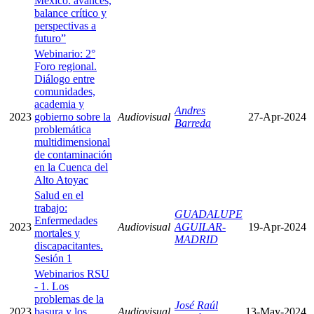
México: avances,
balance crítico y
perspectivas a
futuro”
Webinario: 2°
Foro regional.
Diálogo entre
comunidades,
academia y
Andres
2023
gobierno sobre la
Audiovisual
27-Apr-2024
Barreda
problemática
multidimensional
de contaminación
en la Cuenca del
Alto Atoyac
Salud en el
trabajo:
GUADALUPE
Enfermedades
2023
Audiovisual
AGUILAR-
19-Apr-2024
mortales y
MADRID
discapacitantes.
Sesión 1
Webinarios RSU
- 1. Los
problemas de la
José Raúl
2023
basura y los
Audiovisual
13-May-2024