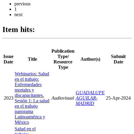
previous
1
next
Item hits:
Publication
Issue
Type/
Submit
Title
Author(s)
Date
Resource
Date
Type
Webinarios: Salud
en el trabajo:
Enfermedades
mortales y
GUADALUPE
discapacitantes.
2023
Audiovisual
AGUILAR-
25-Apr-2024
Sesión 1: La salud
MADRID
en el trabajo
panorama
Latinoamérica y
México
Salud en el